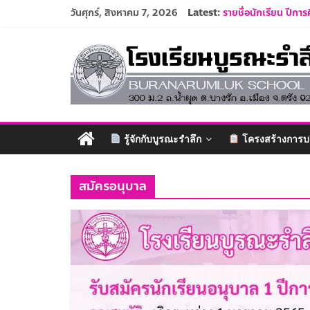
Skip
วันศุกร์, สิงหาคม 7, 2026
Latest:
รายชื่อนักเรียน ปีกา
to
ปฏิทินโรงเรียนบูรณะ
content
โรงเรียน
ประกาศรับสมัครครูแ
ระเบียบการแต่งกายนั
รับสมัครนักเรียนอนุ
บูรณะ
รำลึก
รู้จักกับบูรณะรำลึก
โครงสร้างการบ
ปัญญา
ดี
สมัครอนุบาล
มี
วินัย
ใฝ่
คุณธรรม
ค้ำจุน
สังคม