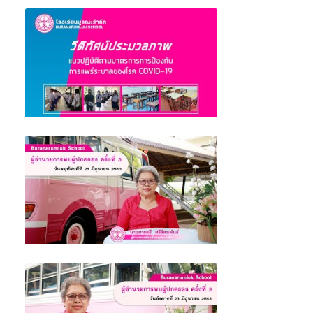
ผู้อำนวยการพบผู้ปกครอง ครั้งที่ 4 (เรื่องขอ
ความร่วมมือผู้ปกครอง) โรงเรียนบูรณะรำลึก
จังหวัดตรัง
ประมวลภาพแนวปฏิบัติตามมาตรการการป้องกัน
การแพร่ระบาดของโรค COVID-19 โรงเรียน
บูรณะรำลึก ตรัง