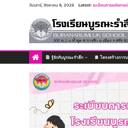
Skip
วันเสาร์, สิงหาคม 8, 2026
Latest:
ระเบียบการแต่งกายน
to
รับสมัครนักเรียนอนุ
content
โรงเรียน
รายชื่อนักเรียน ปีก
ปฏิทินโรงเรียนบูรณะ
ประกาศรับสมัครครูแ
บูรณะ
รำลึก
รู้จักกับบูรณะรำลึก
โครงสร้างการบ
ปัญญา
ดี
มี
วินัย
ใฝ่
คุณธรรม
ค้ำจุน
สังคม