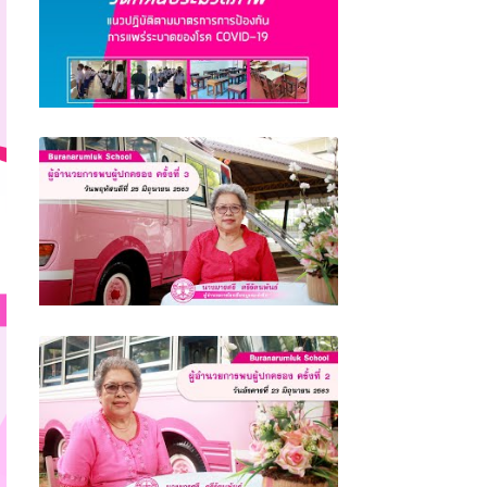
ประมวลภาพแนวปฏิบัติตามมาตรการการป้องกัน
การแพร่ระบาดของโรค COVID-19 โรงเรียน
บูรณะรำลึก ตรัง