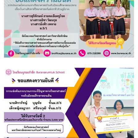
ใฝ่
คุณธรรม
ค้ำจุน
สังคม