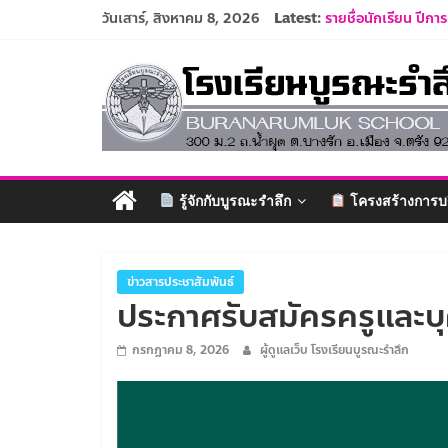
Skip
วันเสาร์, สิงหาคม 8, 2026
Latest:
รายชื่อนักเรียน ปีก
to
ปฏิทินโรงเรียนบูรณะ
content
โรงเรียน
ประกาศรับสมัครครูแ
ระเบียบการแต่งกายน
รับสมัครนักเรียนอนุ
บูรณะ
รำลึก
รู้จักกับบูรณะรำลึก
โครงสร้างการบ
ปัญญา
ดี
มี
ข่าวสารประชาสัมพันธ์
ประกาศรับสมัครครูและบ
วินัย
ใฝ่
กรกฎาคม 8, 2026
ผู้ดูแลเว็บ โรงเรียนบูรณะรำลึก
คุณธรรม
ค้ำจุน
สังคม