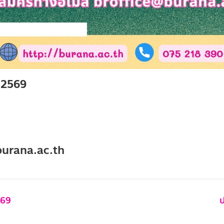
า 2569
@burana.ac.th
569
ป