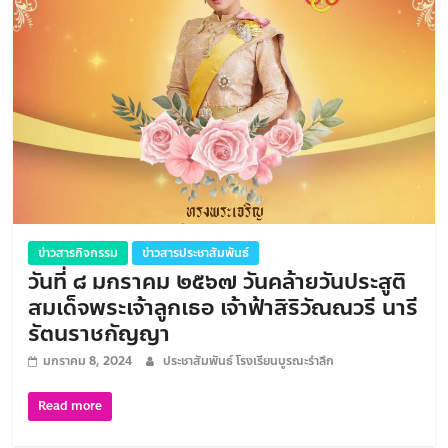
ข่าวสารกิจกรรม
ข่าวสารประชาสัมพันธ์
วันที่ ๘ มกราคม ๒๕๖๗ วันคล้ายวันประสูติ
สมเด็จพระเจ้าลูกเธอ เจ้าฟ้าสิริวัณณวรี นารี
รัตนราชกัญญา
มกราคม 8, 2024
ประชาสัมพันธ์ โรงเรียนบูรณะรำลึก
Read more