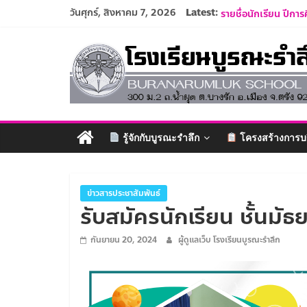
Skip
รับสมัครนักเรียนอนุ
วันศุกร์, สิงหาคม 7, 2026
Latest:
to
รายชื่อนักเรียน ปีกา
ปฏิทินโรงเรียนบูรณะ
content
โรงเรียน
ประกาศรับสมัครครูแ
ระเบียบการแต่งกายนั
บูรณะ
รำลึก
รู้จักกับบูรณะรำลึก
โครงสร้างการบ
ปัญญา
ดี
มี
ข่าวสารประชาสัมพันธ์
รับสมัครนักเรียน ชั้นมั
วินัย
ใฝ่
กันยายน 20, 2024
ผู้ดูแลเว็บ โรงเรียนบูรณะรำลึก
คุณธรรม
ค้ำจุน
สังคม