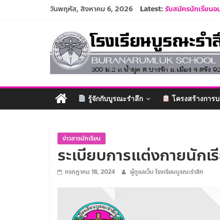
Skip
วันพฤหัส, สิงหาคม 6, 2026
Latest:
รับสมัครนักเรียนอ
to
รายชื่อนักเรียน ปี
content
โรงเรียน
ปฏิทินโรงเรียนบูร
ประกาศรับสมัครคร
ระเบียบการแต่งกาย
บูรณะ
รำลึก
รู้จักกับบูรณะรำลึก
โครงสร้างการบ
ปัญญา
ดี
มี
ข่าวสารนักเรียน
ระเบียบการแต่งกายนักเร
วินัย
ใฝ่
กรกฎาคม 18, 2024
ผู้ดูแลเว็บ โรงเรียนบูรณะรำลึก
คุณธรรม
ค้ำจุน
สังคม