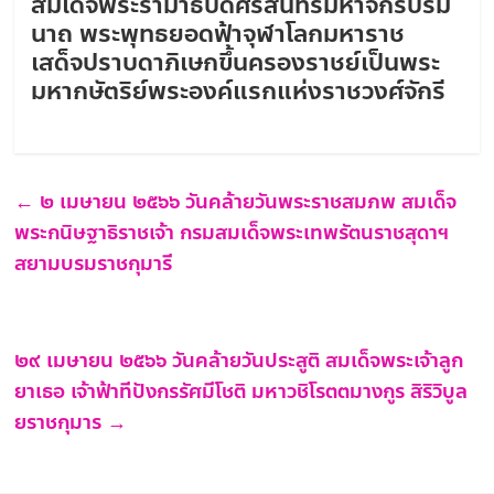
สมเด็จพระรามาธิบดีศรีสินทรมหาจักรีบรม
นาถ พระพุทธยอดฟ้าจุฬาโลกมหาราช
เสด็จปราบดาภิเษกขึ้นครองราชย์เป็นพระ
มหากษัตริย์พระองค์แรกแห่งราชวงศ์จักรี
←
๒ เมษายน ๒๕๖๖ วันคล้ายวันพระราชสมภพ สมเด็จ
พระกนิษฐาธิราชเจ้า กรมสมเด็จพระเทพรัตนราชสุดาฯ
สยามบรมราชกุมารี
๒๙ เมษายน ๒๕๖๖ วันคล้ายวันประสูติ สมเด็จพระเจ้าลูก
ยาเธอ เจ้าฟ้าทีปังกรรัศมีโชติ มหาวชิโรตตมางกูร สิริวิบูล
ยราชกุมาร
→