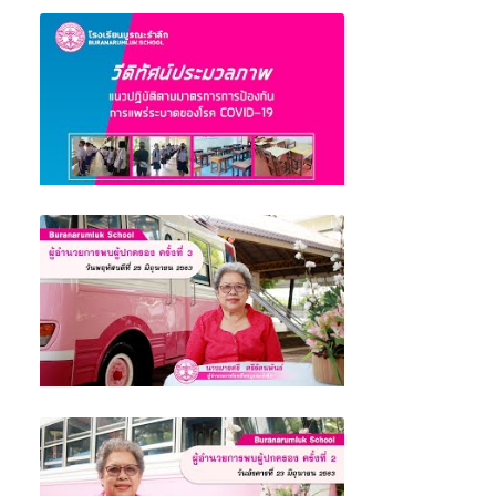
ผู้อำนวยการพบผู้ปกครอง ครั้งที่ 4 (เรื่องขอ
ความร่วมมือผู้ปกครอง) โรงเรียนบูรณะรำลึก
จังหวัดตรัง
ประมวลภาพแนวปฏิบัติตามมาตรการการป้องกัน
การแพร่ระบาดของโรค COVID-19 โรงเรียน
บูรณะรำลึก ตรัง