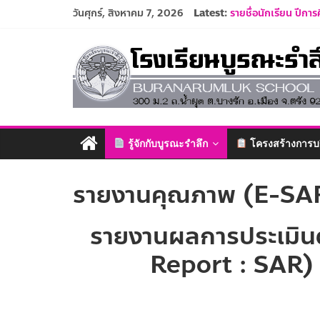
Skip
วันศุกร์, สิงหาคม 7, 2026
Latest:
รายชื่อนักเรียน ปีกา
to
ปฏิทินโรงเรียนบูรณะ
content
โรงเรียน
ประกาศรับสมัครครูแ
ระเบียบการแต่งกายนั
รับสมัครนักเรียนอนุ
บูรณะ
รำลึก
รู้จักกับบูรณะรำลึก
โครงสร้างการบ
ปัญญา
รายงานคุณภาพ (E-SAR
ดี
มี
วินัย
รายงานผลการประเมิ
ใฝ่
คุณธรรม
Report : SAR)
ค้ำจุน
สังคม