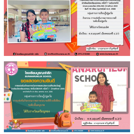
ใฝ่
คุณธรรม
ค้ำจุน
สังคม